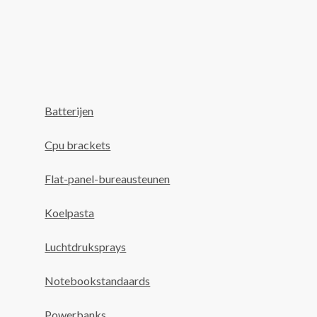
Batterijen
Cpu brackets
Flat-panel-bureausteunen
Koelpasta
Luchtdruksprays
Notebookstandaards
Powerbanks