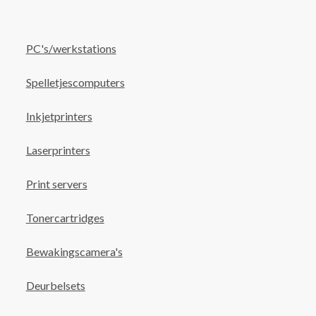
PC's/werkstations
Spelletjescomputers
Inkjetprinters
Laserprinters
Print servers
Tonercartridges
Bewakingscamera's
Deurbelsets