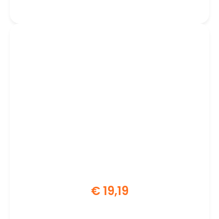
Gen 1 Type-C
€
19,19