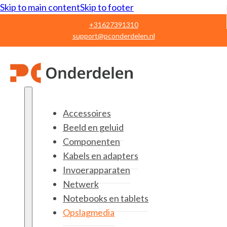
Skip to main content
Skip to footer
+31627391310
support@pconderdelen.nl
Accessoires
Beeld en geluid
Componenten
Kabels en adapters
Invoerapparaten
Netwerk
Notebooks en tablets
Opslagmedia