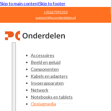
Skip to main content
Skip to footer
+31627391310
support@pconderdelen.nl
Accessoires
Beeld en geluid
Componenten
Kabels en adapters
Invoerapparaten
Netwerk
Notebooks en tablets
Opslagmedia