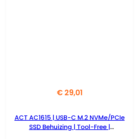
€
29,01
ACT AC1615 | USB-C M.2 NVMe/PCIe
SSD Behuizing | Tool-Free |
Aluminium | USB 3.2 Gen2 (10 Gbps)