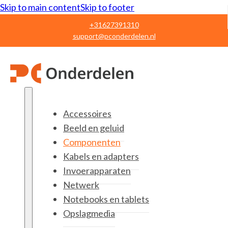
Skip to main content
Skip to footer
+31627391310
support@pconderdelen.nl
Accessoires
Beeld en geluid
Componenten
Kabels en adapters
Invoerapparaten
Netwerk
Notebooks en tablets
Opslagmedia