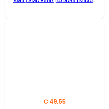
AM5 | AMD B650 | 4xDDR5 | Micro-
ATX | Moederbord | Renewed
€
49,55