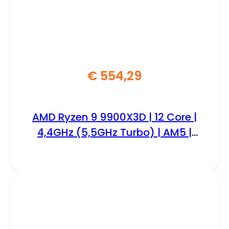
€
554,29
AMD Ryzen 9 9900X3D | 12 Core |
4,4GHz (5,5GHz Turbo) | AM5 |
Processor | CPU