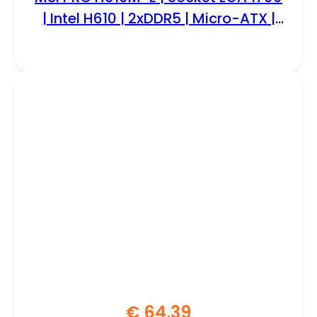
| Intel H610 | 2xDDR5 | Micro-ATX |
Moederbord
€
64,39