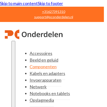
Skip to main content
Skip to footer
+31627391310
support@pconderdelen.nl
Accessoires
Beeld en geluid
Componenten
Kabels en adapters
Invoerapparaten
Netwerk
Notebooks en tablets
Opslagmedia