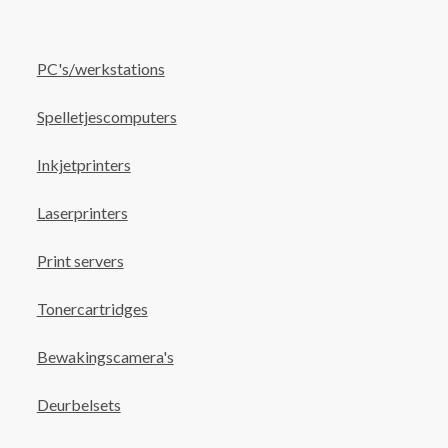
PC's/werkstations
Spelletjescomputers
Inkjetprinters
Laserprinters
Print servers
Tonercartridges
Bewakingscamera's
Deurbelsets