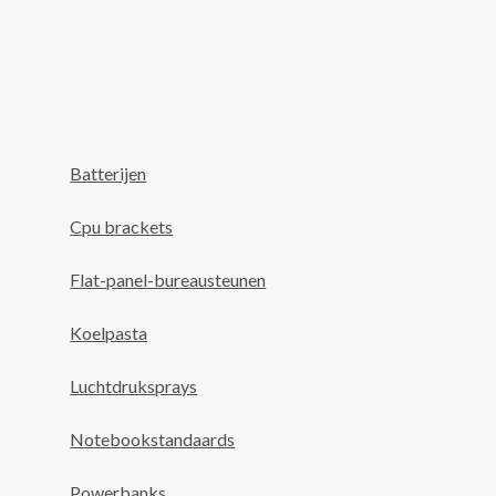
Batterijen
Cpu brackets
Flat-panel-bureausteunen
Koelpasta
Luchtdruksprays
Notebookstandaards
Powerbanks