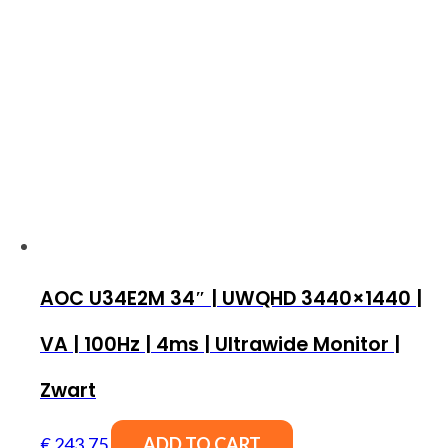
AOC U34E2M 34″ | UWQHD 3440×1440 |
VA | 100Hz | 4ms | Ultrawide Monitor |
Zwart
€
243,75
ADD TO CART