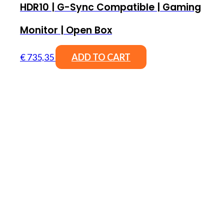
HDR10 | G-Sync Compatible | Gaming
Monitor | Open Box
€
735,35
ADD TO CART