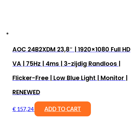
AOC 24B2XDM 23,8″ | 1920×1080 Full HD
VA | 75Hz | 4ms | 3-zijdig Randloos |
Flicker-Free | Low Blue Light | Monitor |
RENEWED
€
157,24
ADD TO CART