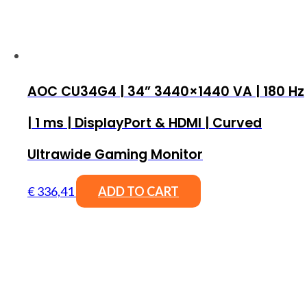
AOC CU34G4 | 34” 3440×1440 VA | 180 Hz
| 1 ms | DisplayPort & HDMI | Curved
Ultrawide Gaming Monitor
€
336,41
ADD TO CART