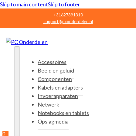
Skip to main content
Skip to footer
+31627391310
support@pconderdelen.nl
Accessoires
Beeld en geluid
Componenten
Kabels en adapters
Invoerapparaten
Netwerk
Notebooks en tablets
Opslagmedia
0