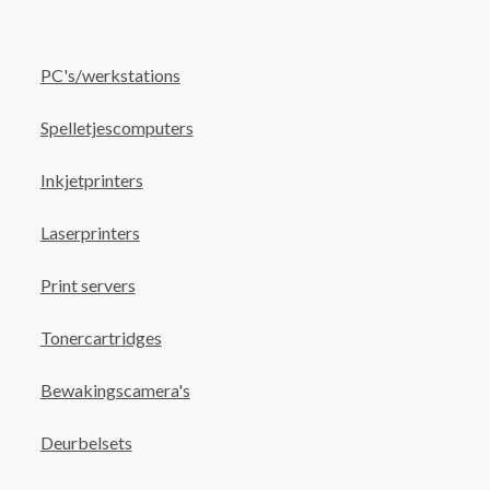
PC's/werkstations
Spelletjescomputers
Inkjetprinters
Laserprinters
Print servers
Tonercartridges
Bewakingscamera's
Deurbelsets