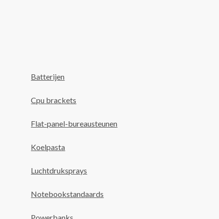
Batterijen
Cpu brackets
Flat-panel-bureausteunen
Koelpasta
Luchtdruksprays
Notebookstandaards
Powerbanks