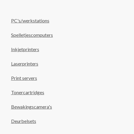
PC's/werkstations
Spelletjescomputers
Inkjetprinters
Laserprinters
Print servers
Tonercartridges
Bewakingscamera's
Deurbelsets