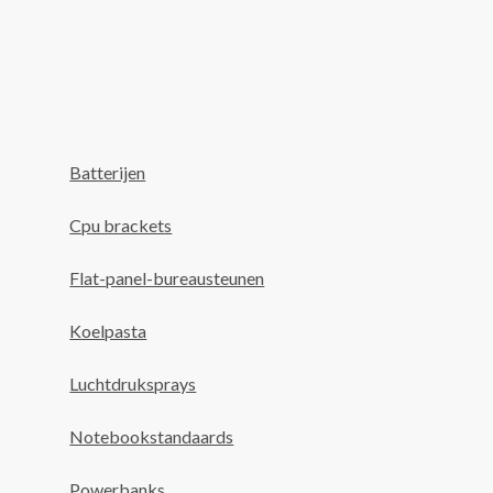
Batterijen
Cpu brackets
Flat-panel-bureausteunen
Koelpasta
Luchtdruksprays
Notebookstandaards
Powerbanks