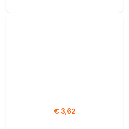
Verhogen | Compatibel met AC8210
& AC8215 | Set van 4 | Zwart
€
3,62