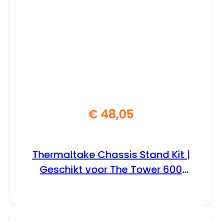
€
48,05
Thermaltake Chassis Stand Kit |
Geschikt voor The Tower 600
(Matcha Green) | Inclusief
Displaystand en Bottom Cover
(AC-076-ONENAN-A1)