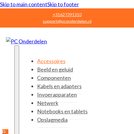
Skip to main content
Skip to footer
+31627391310
support@pconderdelen.nl
Accessoires
Beeld en geluid
Componenten
Kabels en adapters
Invoerapparaten
Netwerk
Notebooks en tablets
Opslagmedia
0