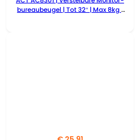
ACT AC8301 | Verstelbare Monitor-
bureaubeugel | Tot 32″ | Max 8kg |
VESA 100×100 | 1 Monitor
€
25,91