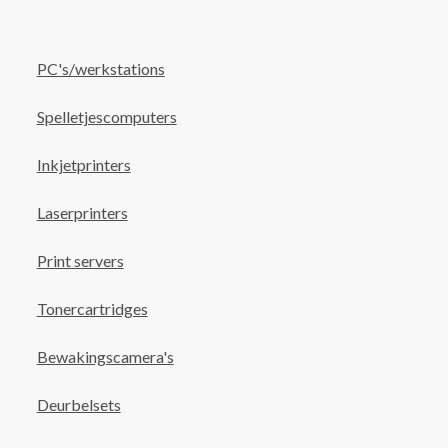
PC's/werkstations
Spelletjescomputers
Inkjetprinters
Laserprinters
Print servers
Tonercartridges
Bewakingscamera's
Deurbelsets