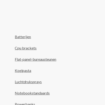
Batterijen
Cpu brackets
Flat-panel-bureausteunen
Koelpasta
Luchtdruksprays
Notebookstandaards
Powerbanks