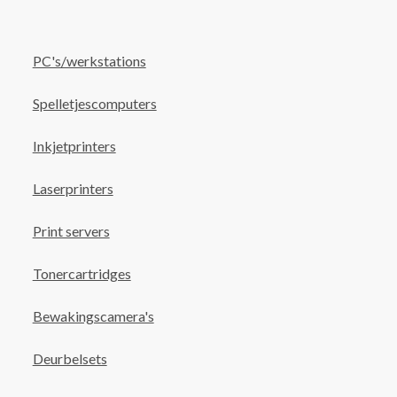
PC's/werkstations
Spelletjescomputers
Inkjetprinters
Laserprinters
Print servers
Tonercartridges
Bewakingscamera's
Deurbelsets