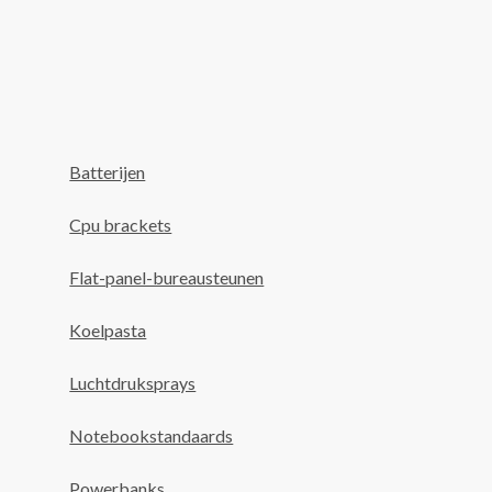
Batterijen
Cpu brackets
Flat-panel-bureausteunen
Koelpasta
Luchtdruksprays
Notebookstandaards
Powerbanks