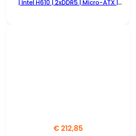
| Intel H610 | 2xDDR5 | Micro-ATX |
Moederbord
€
212,85