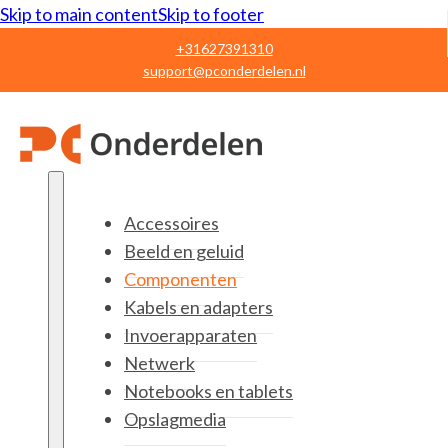
Skip to main content
Skip to footer
+31627391310
support@pconderdelen.nl
Accessoires
Beeld en geluid
Componenten
Kabels en adapters
Invoerapparaten
Netwerk
Notebooks en tablets
Opslagmedia