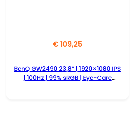
€
109,25
BenQ GW2490 23,8” | 1920×1080 IPS
| 100Hz | 99% sRGB | Eye-Care
Monitor