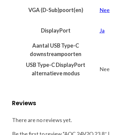
VGA (D-Sub)poort(en)
Nee
DisplayPort
Ja
Aantal USB Type-C
downstreampoorten
USB Type-C DisplayPort
Nee
alternatieve modus
Reviews
There are no reviews yet.
Be the first to review “AOC 24V2Q 23,8″ |