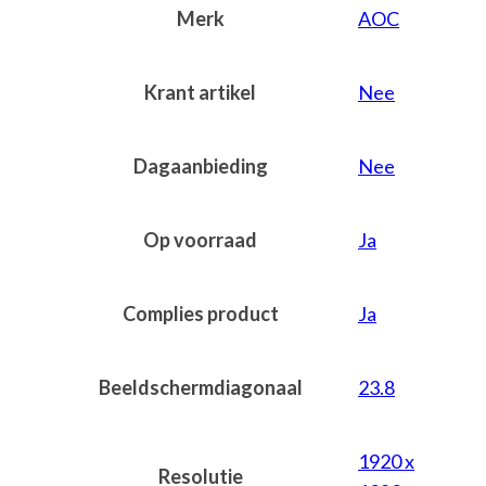
Merk
AOC
Krant artikel
Nee
Dagaanbieding
Nee
Op voorraad
Ja
Complies product
Ja
Beeldschermdiagonaal
23.8
1920 x
Resolutie