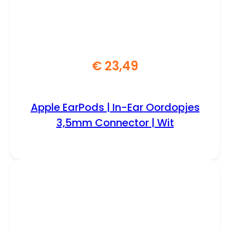
€
23,49
Apple EarPods | In-Ear Oordopjes
3,5mm Connector | Wit