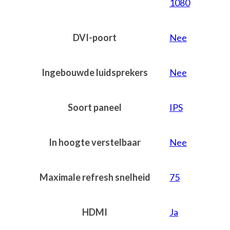
1080
DVI-poort
Nee
Ingebouwde luidsprekers
Nee
Soort paneel
IPS
In hoogte verstelbaar
Nee
Maximale refresh snelheid
75
HDMI
Ja