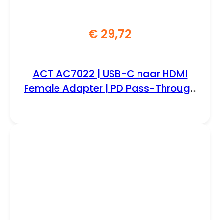
€
29,72
ACT AC7022 | USB-C naar HDMI
Female Adapter | PD Pass-Through
60W | 4K | USB-A