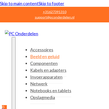
Skip to main content
Skip to footer
+31627391310
support@pconderdelen.nl
Accessoires
Beeld en geluid
Componenten
Kabels en adapters
Invoerapparaten
Netwerk
Notebooks en tablets
Opslagmedia
0