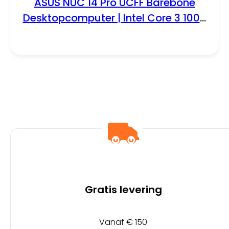
ASUS NUC 14 Pro UCFF Barebone
Desktopcomputer | Intel Core 3 100U
| Zonder DDR5-geheugen, opslag en
besturingssysteem
Gratis levering
Vanaf € 150