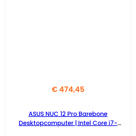
€
474,45
ASUS NUC 12 Pro Barebone
Desktopcomputer | Intel Core i7-
1260P | Zonder DDR4-geheugen,