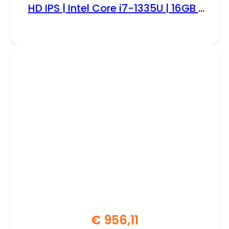
HD IPS | Intel Core i7-1335U | 16GB |
512GB | W11 Professional | Met
Keyboard & Muis
€
956,11