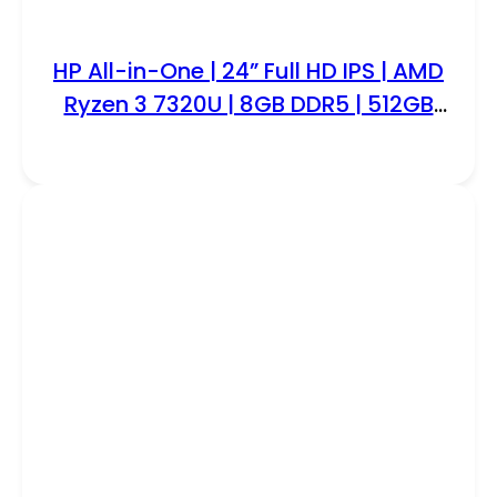
HP All-in-One | 24” Full HD IPS | AMD
Ryzen 3 7320U | 8GB DDR5 | 512GB
SSD | IR Camera | W11 Professional |
Met Keyboard & Muis