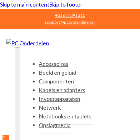
Skip to main content
Skip to footer
+31627391310
support@pconderdelen.nl
Accessoires
Beeld en geluid
Componenten
Kabels en adapters
Invoerapparaten
Netwerk
Notebooks en tablets
Opslagmedia
0