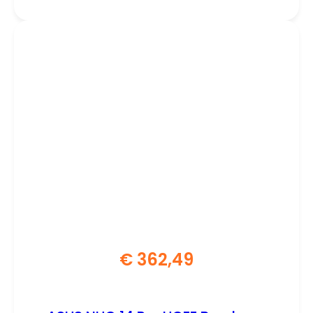
opslag en besturingssysteem
€
362,49