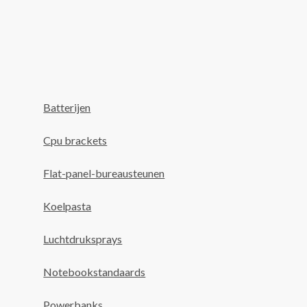
Batterijen
Cpu brackets
Flat-panel-bureausteunen
Koelpasta
Luchtdruksprays
Notebookstandaards
Powerbanks