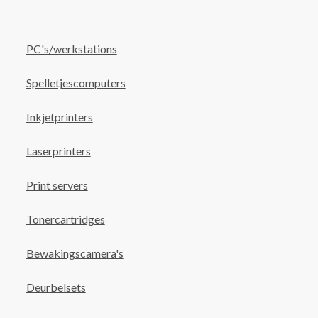
PC's/werkstations
Spelletjescomputers
Inkjetprinters
Laserprinters
Print servers
Tonercartridges
Bewakingscamera's
Deurbelsets