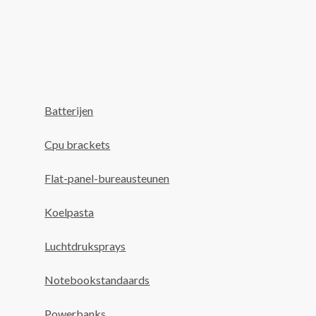
Batterijen
Cpu brackets
Flat-panel-bureausteunen
Koelpasta
Luchtdruksprays
Notebookstandaards
Powerbanks