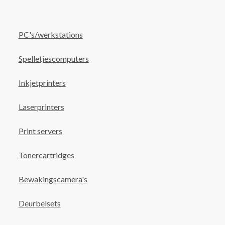
PC's/werkstations
Spelletjescomputers
Inkjetprinters
Laserprinters
Print servers
Tonercartridges
Bewakingscamera's
Deurbelsets