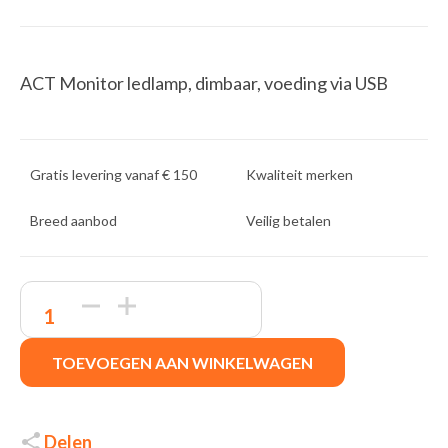
ACT Monitor ledlamp, dimbaar, voeding via USB
Gratis levering vanaf € 150
Kwaliteit merken
Breed aanbod
Veilig betalen
ACT
AC8055
|
Monitor
TOEVOEGEN AAN WINKELWAGEN
LED-
lamp
|
Dimbaar
|
Delen