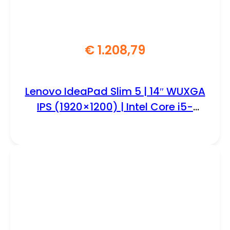
€
1.208,79
Lenovo IdeaPad Slim 5 | 14″ WUXGA
IPS (1920×1200) | Intel Core i5-
13420H | 16GB DDR5 RAM | 1TB SSD |
IR Camera | Windows 11 Professional