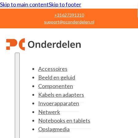
Skip to main content
Skip to footer
+31627391310
support@pconderdelen.nl
Accessoires
Beeld en geluid
Componenten
Kabels en adapters
Invoerapparaten
Netwerk
Notebooks en tablets
Opslagmedia