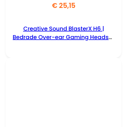
€
25,15
Creative Sound BlasterX H6 |
Bedrade Over-ear Gaming Headset
| USB-A & 3.5mm | Zwart & RGB