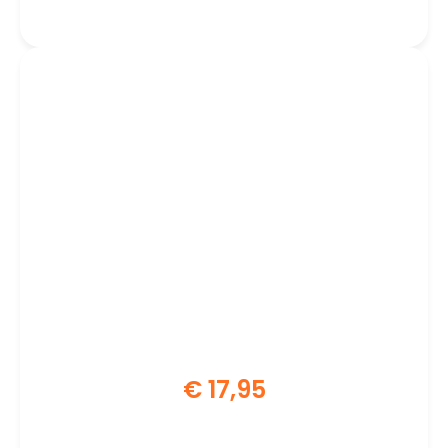
60W | 4K | USB-A
€
17,95