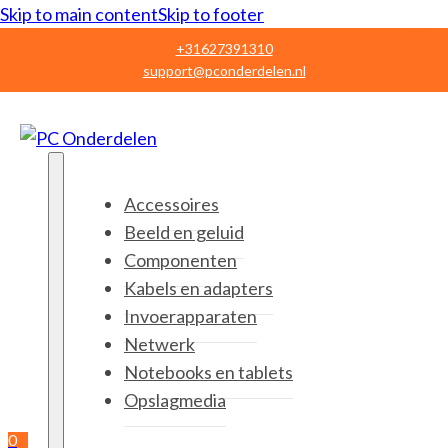
Skip to main content
Skip to footer
+31627391310
support@pconderdelen.nl
Accessoires
Beeld en geluid
Componenten
Kabels en adapters
Invoerapparaten
Netwerk
Notebooks en tablets
Opslagmedia
0