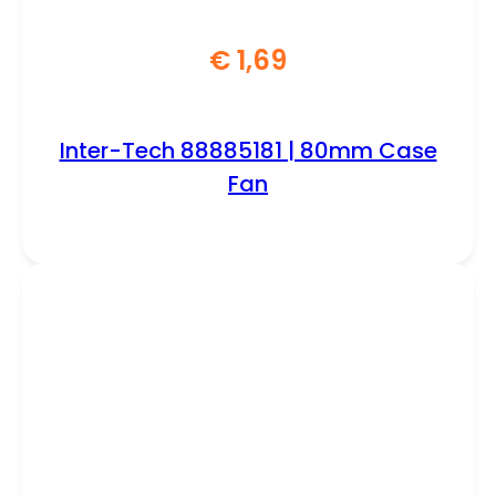
€
1,69
Inter-Tech 88885181 | 80mm Case
Fan