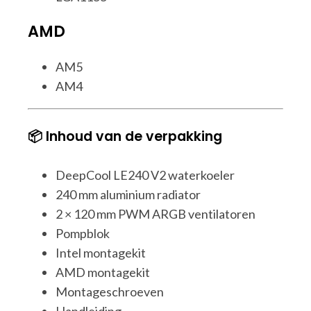
AMD
AM5
AM4
📦 Inhoud van de verpakking
DeepCool LE240 V2 waterkoeler
240 mm aluminium radiator
2 × 120 mm PWM ARGB ventilatoren
Pompblok
Intel montagekit
AMD montagekit
Montageschroeven