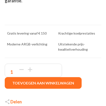
garantie.
Gratis levering vanaf € 150
Krachtige koelprestaties
Moderne ARGB-verlichting
Uitstekende prijs-
kwaliteitverhouding
DeepCool
LE240
V2
Zwart
TOEVOEGEN AAN WINKELWAGEN
quantity
Delen