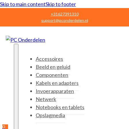
Skip to main content
Skip to footer
+31627391310
support@pconderdelen.nl
Accessoires
Beeld en geluid
Componenten
Kabels en adapters
Invoerapparaten
Netwerk
Notebooks en tablets
Opslagmedia
0