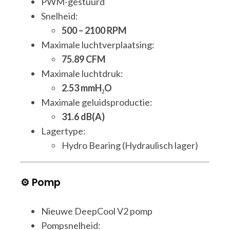
PWM-gestuurd
Snelheid:
500 – 2100 RPM
Maximale luchtverplaatsing:
75.89 CFM
Maximale luchtdruk:
2.53 mmH₂O
Maximale geluidsproductie:
31.6 dB(A)
Lagertype:
Hydro Bearing (Hydraulisch lager)
⚙️ Pomp
Nieuwe DeepCool V2 pomp
Pompsnelheid: