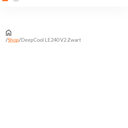
/
Shop
/
DeepCool LE240 V2 Zwart