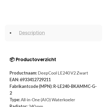
Description
📦 Productoverzicht
Productnaam:
DeepCool LE240 V2 Zwart
EAN:
6933412729211
Fabrikantcode (MPN):
R-LE240-BKAMMC-G-
2
Type:
All-in-One (AIO) Waterkoeler
Radiator:
240 mm