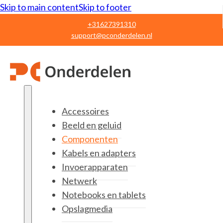
Skip to main content
Skip to footer
+31627391310
support@pconderdelen.nl
Accessoires
Beeld en geluid
Componenten
Kabels en adapters
Invoerapparaten
Netwerk
Notebooks en tablets
Opslagmedia