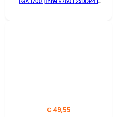
LGA 1700 | Intel B760 | 2xDDR4 |
Micro-ATX | Moederbord
€
49,55