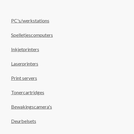
PC's/werkstations
Spelletjescomputers
Inkjetprinters
Laserprinters
Print servers
Tonercartridges
Bewakingscamera's
Deurbelsets