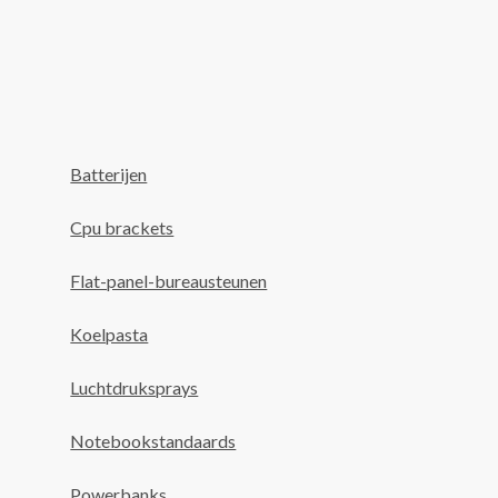
Batterijen
Cpu brackets
Flat-panel-bureausteunen
Koelpasta
Luchtdruksprays
Notebookstandaards
Powerbanks