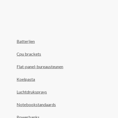
Batterijen
Cpu brackets
Flat-panel-bureausteunen
Koelpasta
Luchtdruksprays
Notebookstandaards
Powerbanks