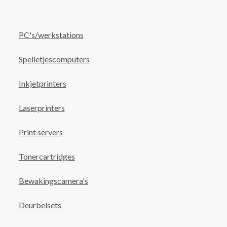
PC's/werkstations
Spelletjescomputers
Inkjetprinters
Laserprinters
Print servers
Tonercartridges
Bewakingscamera's
Deurbelsets