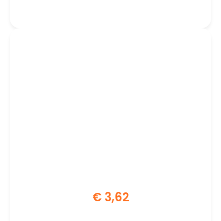
Verhogen | Compatibel met AC8210
& AC8215 | Set van 4 | Zwart
€
3,62