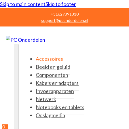
Skip to main content
Skip to footer
+31627391310
support@pconderdelen.nl
Accessoires
Beeld en geluid
Componenten
Kabels en adapters
Invoerapparaten
Netwerk
Notebooks en tablets
Opslagmedia
0