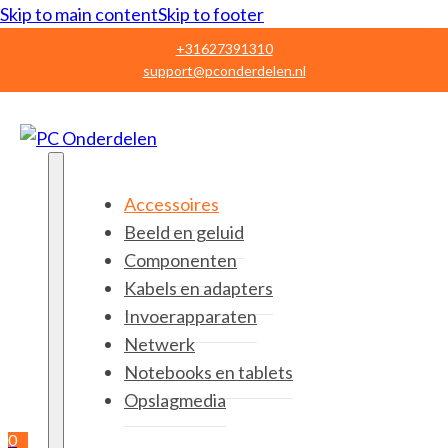
Skip to main content
Skip to footer
+31627391310
support@pconderdelen.nl
Accessoires
Beeld en geluid
Componenten
Kabels en adapters
Invoerapparaten
Netwerk
Notebooks en tablets
Opslagmedia
0