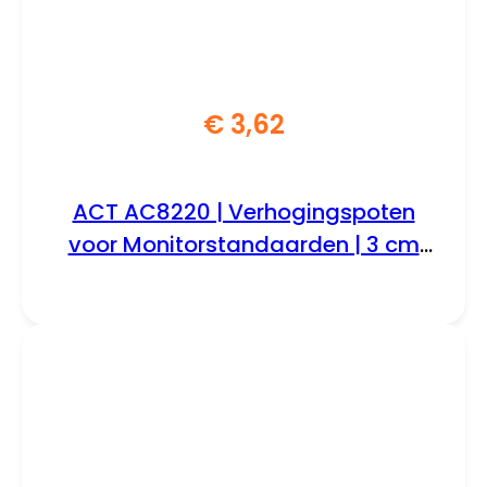
€
3,62
ACT AC8220 | Verhogingspoten
voor Monitorstandaarden | 3 cm
Verhogen | Compatibel met AC8210
& AC8215 | Set van 4 | Zwart