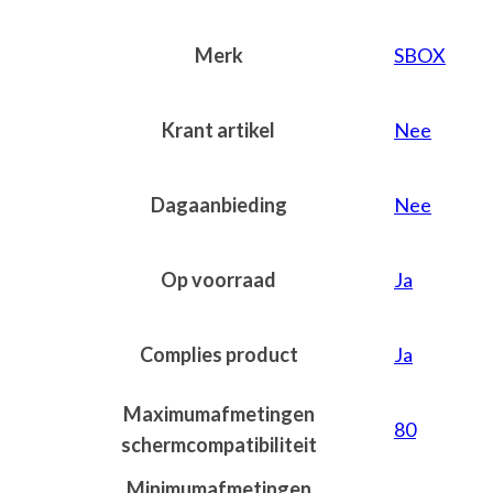
Merk
SBOX
Krant artikel
Nee
Dagaanbieding
Nee
Op voorraad
Ja
Complies product
Ja
Maximumafmetingen
80
schermcompatibiliteit
Minimumafmetingen