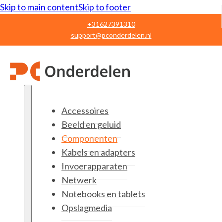
Skip to main content
Skip to footer
+31627391310
support@pconderdelen.nl
Accessoires
Beeld en geluid
Componenten
Kabels en adapters
Invoerapparaten
Netwerk
Notebooks en tablets
Opslagmedia