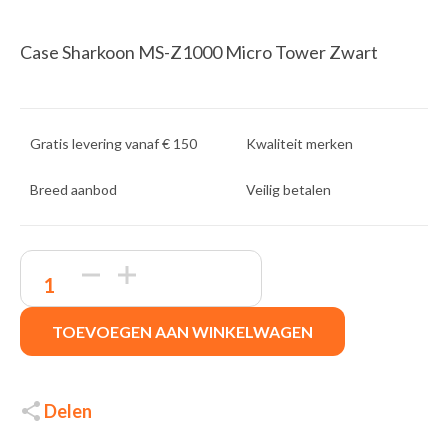
Case Sharkoon MS-Z1000 Micro Tower Zwart
Gratis levering vanaf € 150
Kwaliteit merken
Breed aanbod
Veilig betalen
Sharkoon
MS-
Z1000
|
TOEVOEGEN AAN WINKELWAGEN
Micro
Tower
Case
|
Zwart
Delen
quantity