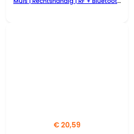
Muis | Rechtshandig | RF + Bluetooth
| 1000 DPI | Zwart
€
20,59