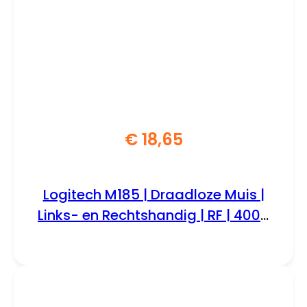
€
18,65
Logitech M185 | Draadloze Muis |
Links- en Rechtshandig | RF | 4000
DPI | Swift Grey