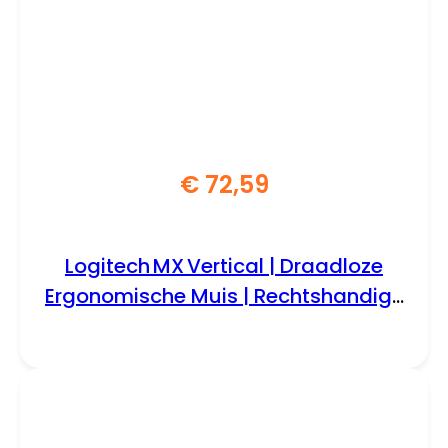
€
72,59
Logitech MX Vertical | Draadloze
Ergonomische Muis | Rechtshandig |
RF + Bluetooth + USB-C | 4000 DPI
suggestie | Grafiet