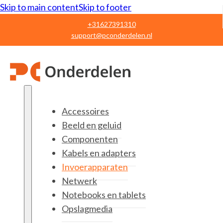
Skip to main content
Skip to footer
+31627391310
support@pconderdelen.nl
Accessoires
Beeld en geluid
Componenten
Kabels en adapters
Invoerapparaten
Netwerk
Notebooks en tablets
Opslagmedia