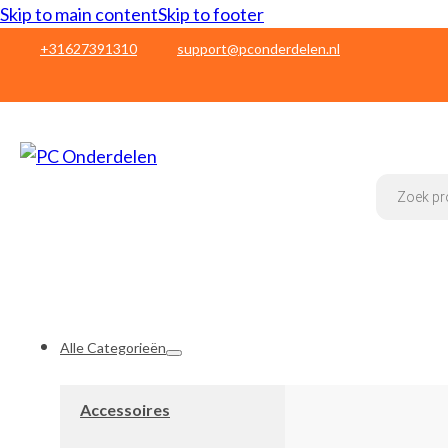
Skip to main content
Skip to footer
+31627391310
support@pconderdelen.nl
Products
search
Alle Categorieën
Accessoires