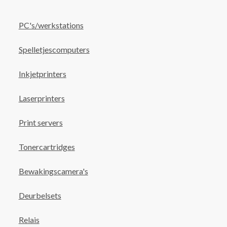
PC's/werkstations
Spelletjescomputers
Inkjetprinters
Laserprinters
Print servers
Tonercartridges
Bewakingscamera's
Deurbelsets
Relais