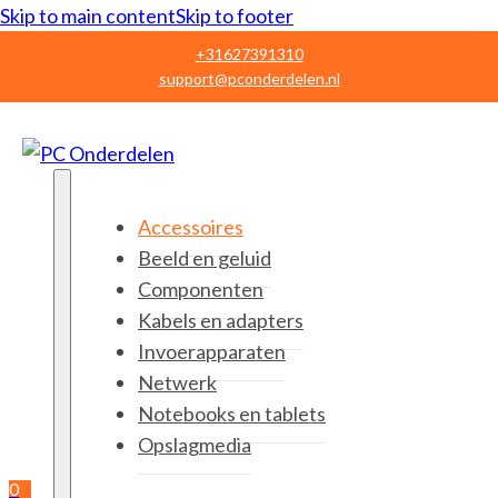
Skip to main content
Skip to footer
+31627391310
support@pconderdelen.nl
Accessoires
Beeld en geluid
Componenten
Kabels en adapters
Invoerapparaten
Netwerk
Notebooks en tablets
Opslagmedia
0