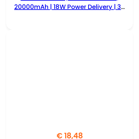
20000mAh | 18W Power Delivery | 3-
poorts USB-C & USB-A | LED-display
| Zwart
€
18,48