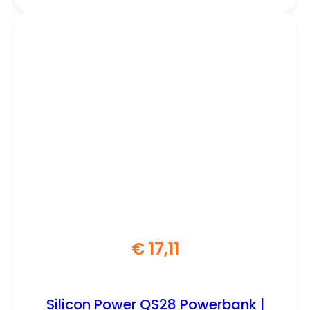
Cover (AC-074-ON1NAN-A1)
€
17,11
Silicon Power QS28 Powerbank |