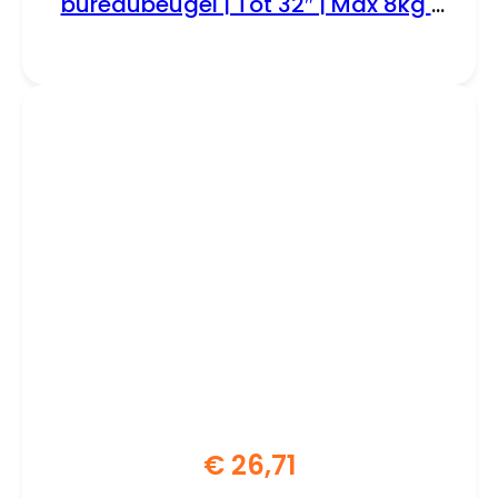
bureaubeugel | Tot 32″ | Max 8kg |
VESA 100×100 | 1 Monitor
€
26,71