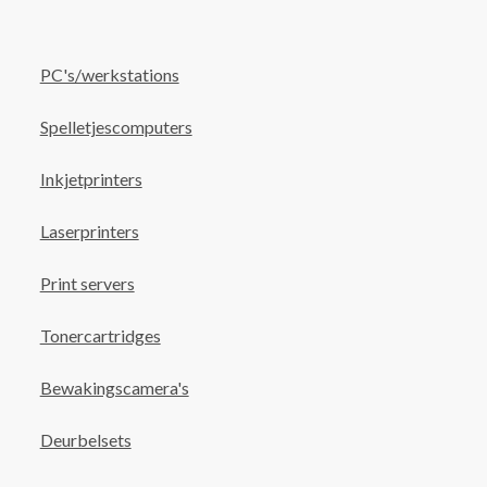
PC's/werkstations
Spelletjescomputers
Inkjetprinters
Laserprinters
Print servers
Tonercartridges
Bewakingscamera's
Deurbelsets