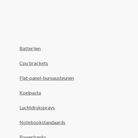
Batterijen
Cpu brackets
Flat-panel-bureausteunen
Koelpasta
Luchtdruksprays
Notebookstandaards
Powerbanks