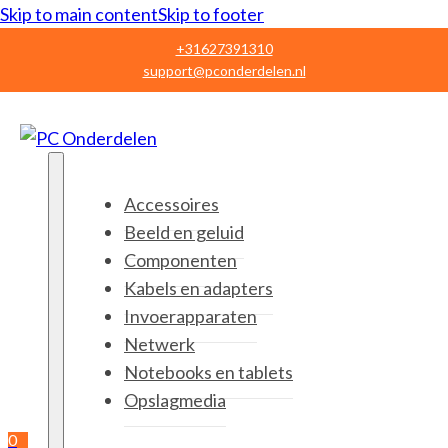
Skip to main content
Skip to footer
+31627391310
support@pconderdelen.nl
Accessoires
Beeld en geluid
Componenten
Kabels en adapters
Invoerapparaten
Netwerk
Notebooks en tablets
Opslagmedia
0