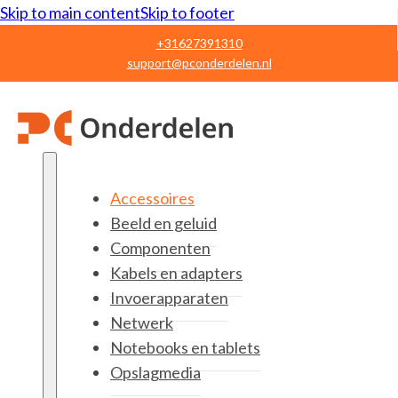
Skip to main content
Skip to footer
+31627391310
support@pconderdelen.nl
Accessoires
Beeld en geluid
Componenten
Kabels en adapters
Invoerapparaten
Netwerk
Notebooks en tablets
Opslagmedia