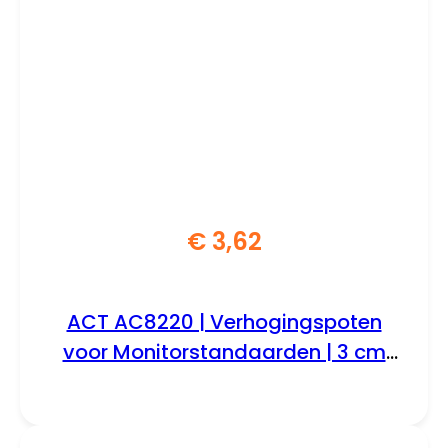
€
3,62
ACT AC8220 | Verhogingspoten
voor Monitorstandaarden | 3 cm
Verhogen | Compatibel met AC8210
& AC8215 | Set van 4 | Zwart