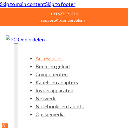
Skip to main content
Skip to footer
+31627391310
support@pconderdelen.nl
Accessoires
Beeld en geluid
Componenten
Kabels en adapters
Invoerapparaten
Netwerk
Notebooks en tablets
Opslagmedia
0