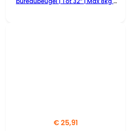
bureaubeugel | Tot 32″ | Max 8kg |
VESA 100×100 | 2 Monitoren
€
25,91