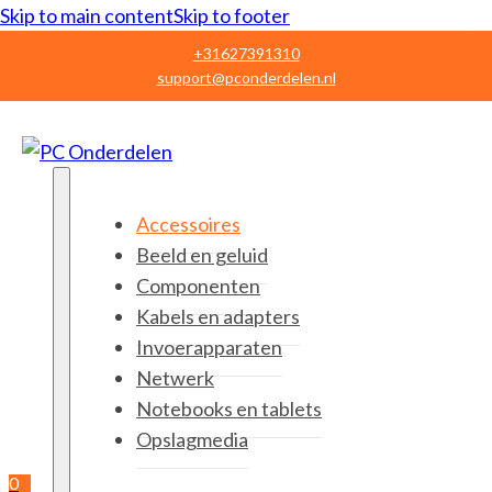
Skip to main content
Skip to footer
+31627391310
support@pconderdelen.nl
Accessoires
Beeld en geluid
Componenten
Kabels en adapters
Invoerapparaten
Netwerk
Notebooks en tablets
Opslagmedia
0