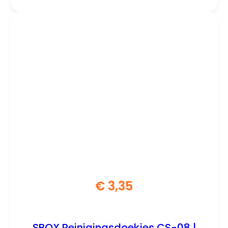
€
3,35
SBOX Reinigingsdoekjes CS-08 |