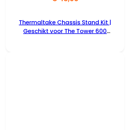
Thermaltake Chassis Stand Kit |
Geschikt voor The Tower 600
(Matcha Green) | Inclusief
Displaystand en Bottom Cover
(AC-076-ONENAN-A1)