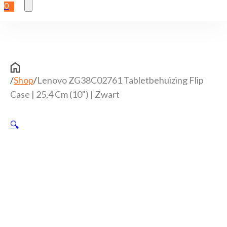
0
/
Shop
/
Lenovo ZG38C02761 Tabletbehuizing Flip
Case | 25,4 Cm (10") | Zwart
🔍