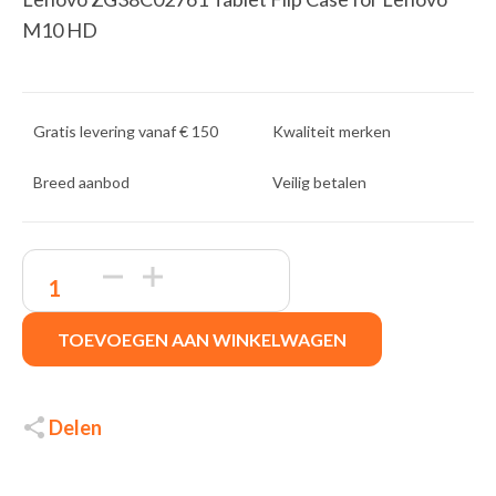
M10 HD
Gratis levering vanaf € 150
Kwaliteit merken
Breed aanbod
Veilig betalen
Lenovo
ZG38C02761
Tabletbehuizing
Flip
TOEVOEGEN AAN WINKELWAGEN
Case
|
25,4
cm
(10")
Delen
|
Zwart
quantity