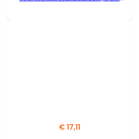
Verhogen | Compatibel met AC8210
& AC8215 | Set van 4 | Zwart
€
17,11