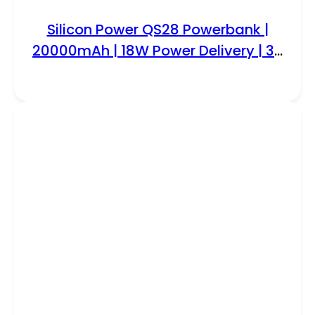
Silicon Power QS28 Powerbank |
20000mAh | 18W Power Delivery | 3-
poorts USB-C & USB-A | LED-display
| Zwart