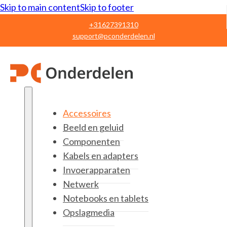
Skip to main content
Skip to footer
+31627391310
support@pconderdelen.nl
Accessoires
Beeld en geluid
Componenten
Kabels en adapters
Invoerapparaten
Netwerk
Notebooks en tablets
Opslagmedia