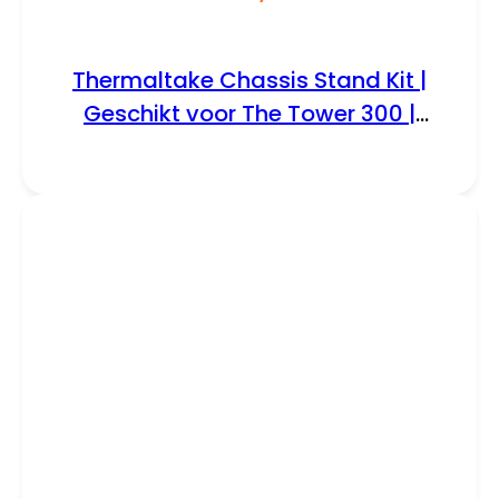
Thermaltake Chassis Stand Kit |
Geschikt voor The Tower 300 |
Inclusief Displaystand en Bottom
Cover (AC-074-ON1NAN-A1)