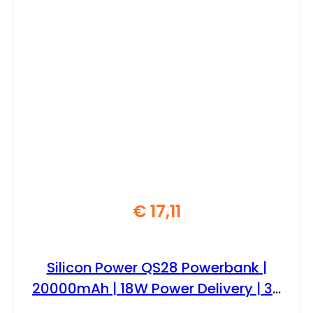
€
17,11
Silicon Power QS28 Powerbank |
20000mAh | 18W Power Delivery | 3-
poorts USB-C & USB-A | LED-display