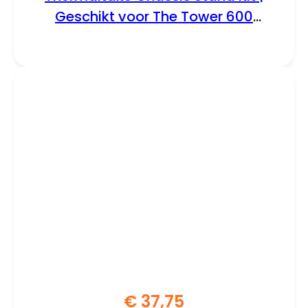
Geschikt voor The Tower 600
(Matcha Green) | Inclusief
Displaystand en Bottom Cover
(AC-076-ONENAN-A1)
€
37,75