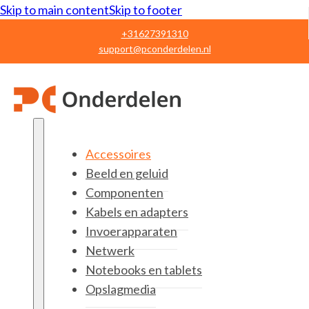
Skip to main content
Skip to footer
+31627391310
support@pconderdelen.nl
Accessoires
Beeld en geluid
Componenten
Kabels en adapters
Invoerapparaten
Netwerk
Notebooks en tablets
Opslagmedia