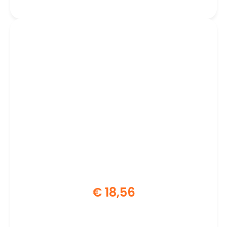
| Zwart
€
18,56