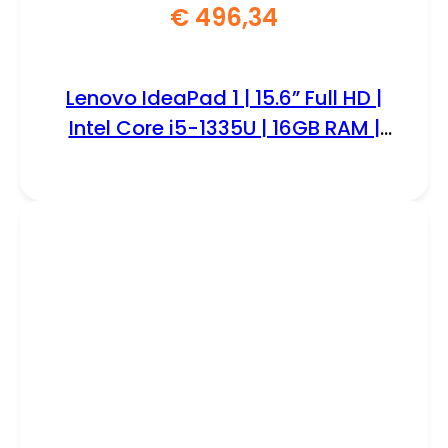
€
496,34
Lenovo IdeaPad 1 | 15.6” Full HD |
Intel Core i5-1335U | 16GB RAM |
256GB SSD | W11 Home | Grijs