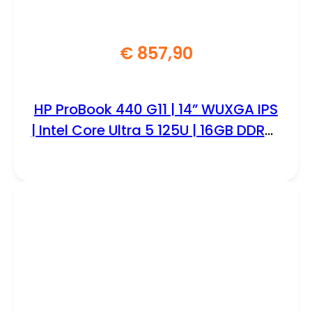
€
857,90
HP ProBook 440 G11 | 14” WUXGA IPS
| Intel Core Ultra 5 125U | 16GB DDR5 |
512GB SSD | W11 Pro