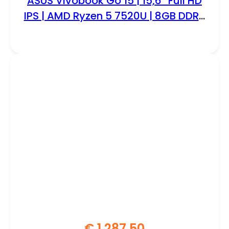
ASUS Vivobook Go 15 | 15,6” Full HD
IPS | AMD Ryzen 5 7520U | 8GB DDR5
| 512GB SSD | W11 Pro
€
1.287,50