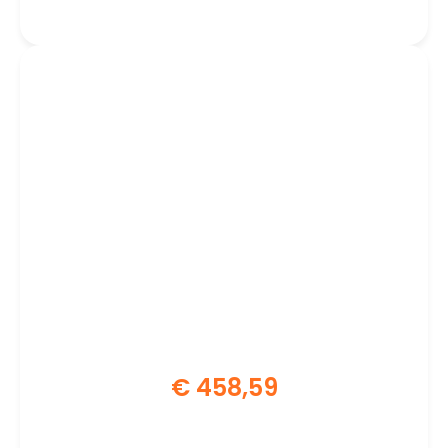
SSD | W11 Professional
€
458,59