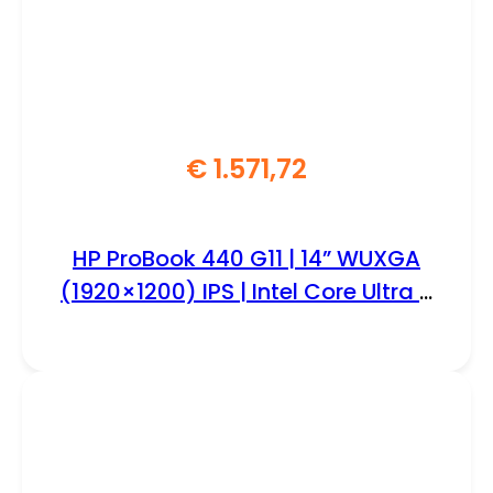
€
1.571,72
HP ProBook 440 G11 | 14” WUXGA
(1920×1200) IPS | Intel Core Ultra 7
155U | 16GB DDR5 | 512GB SSD | W11
Professional