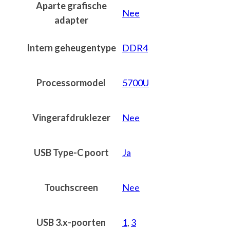
Aparte grafische
Nee
adapter
Intern geheugentype
DDR4
Processormodel
5700U
Vingerafdruklezer
Nee
USB Type-C poort
Ja
Touchscreen
Nee
USB 3.x-poorten
1
,
3