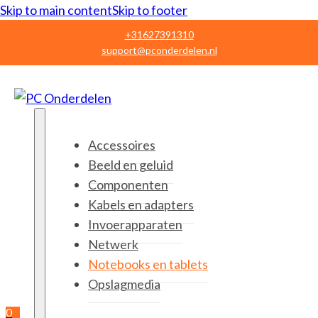
Skip to main content
Skip to footer
+31627391310
support@pconderdelen.nl
Accessoires
Beeld en geluid
Componenten
Kabels en adapters
Invoerapparaten
Netwerk
Notebooks en tablets
Opslagmedia
0